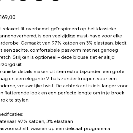
s
 169,00
t relaxed-fit overhemd, geïnspireerd op het klassieke
nnenoverhemd, is een veelzijdige must-have voor elke
rderobe. Gemaakt van 97% katoen en 3% elastaan, biedt
t een zachte, comfortabele pasvorm met net genoeg
retch. Strijken is optioneel – deze blouse ziet er altijd
rzorgd uit.
 unieke details maken dit item extra bijzonder: een grote
aag en een elegante V-hals zonder knopen voor een
derne, vrouwelijke twist. De achterkant is iets langer voor
n flatterende look en een perfecte lengte om in je broek
 rok te stylen.
ecificaties:
teriaal: 97% katoen, 3% elastaan
svoorschrift: wassen op een delicaat programma