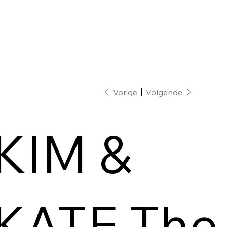
Vorige
Volgende
KIM &
KATE The