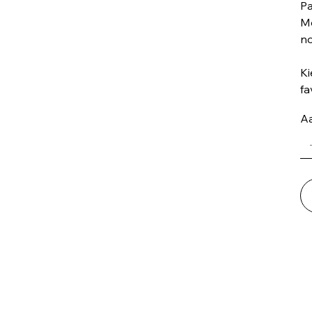
Pa
Mo
no
Ki
fa
Aa