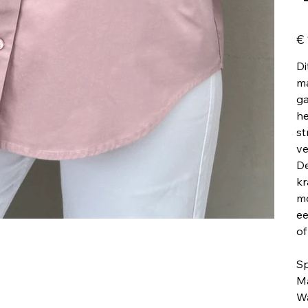
Prij
€
Di
ma
ga
he
st
ve
De
kr
mo
ee
of
Sp
Ma
Wa