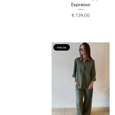
Espresso
Prijs
€ 139,00
nieuw