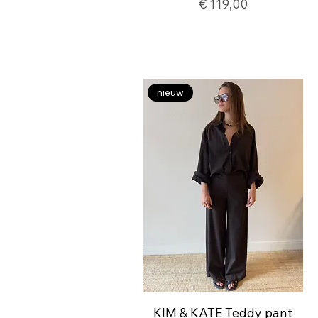
Prijs
€ 119,00
nieuw
KIM & KATE Teddy pant