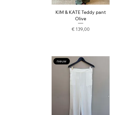
KIM & KATE Teddy pant
Olive
Prijs
€ 139,00
nieuw